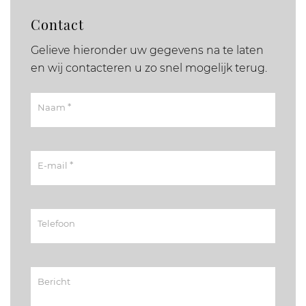
Contact
Gelieve hieronder uw gegevens na te laten
en wij contacteren u zo snel mogelijk terug.
*
Naam
*
E-mail
Telefoon
Bericht