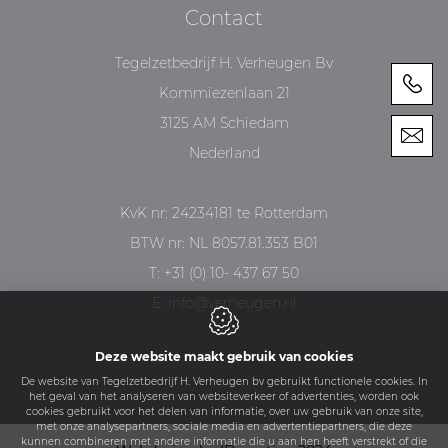
Contact
Tegelzetbedrijf H. Verheugen Bv
Kommiezenlaan 21
3125 AM
Schiedam
Nederland
KvK nr: 24234181 te Rotterdam
BTW nr: NL 8057.81.353 B01
T:
+31 (0) 10- 437 67 50
E:
info@verheugen.nl
Deze website maakt gebruik van cookies
De website van Tegelzetbedrijf H. Verheugen bv gebruikt functionele cookies. In
het geval van het analyseren van websiteverkeer of advertenties, worden ook
cookies gebruikt voor het delen van informatie, over uw gebruik van onze site,
met onze analysepartners, sociale media en advertentiepartners, die deze
kunnen combineren met andere informatie die u aan hen heeft verstrekt of die